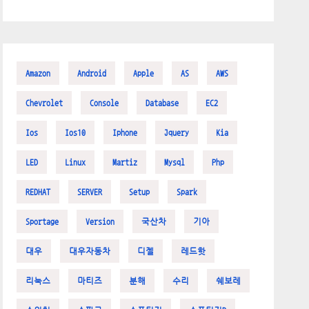
Amazon
Android
Apple
AS
AWS
Chevrolet
Console
Database
EC2
Ios
Ios10
Iphone
Jquery
Kia
LED
Linux
Martiz
Mysql
Php
REDHAT
SERVER
Setup
Spark
Sportage
Version
국산차
기아
대우
대우자동차
디젤
레드핫
리눅스
마티즈
분해
수리
쉐보레