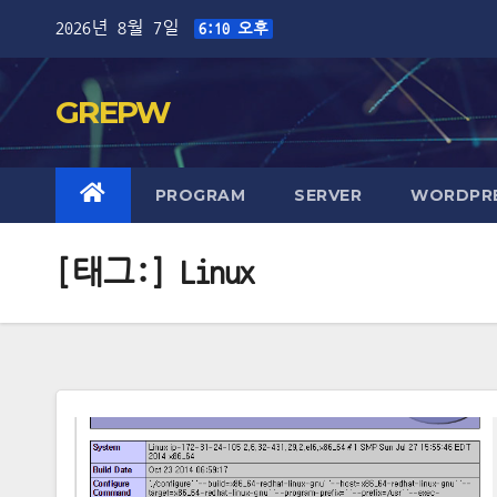
Skip
2026년 8월 7일
6:10 오후
to
content
GREPW
PROGRAM
SERVER
WORDPR
[태그:]
Linux