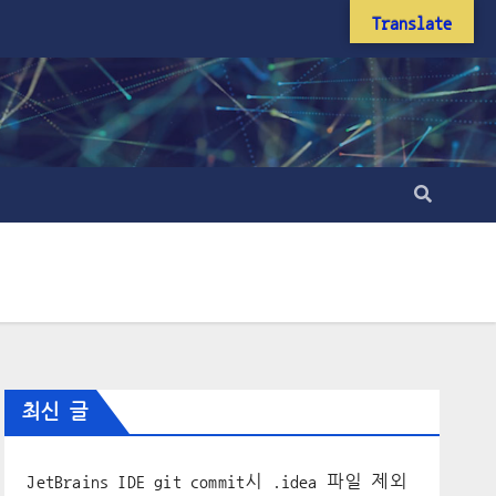
Translate
최신 글
JetBrains IDE git commit시 .idea 파일 제외