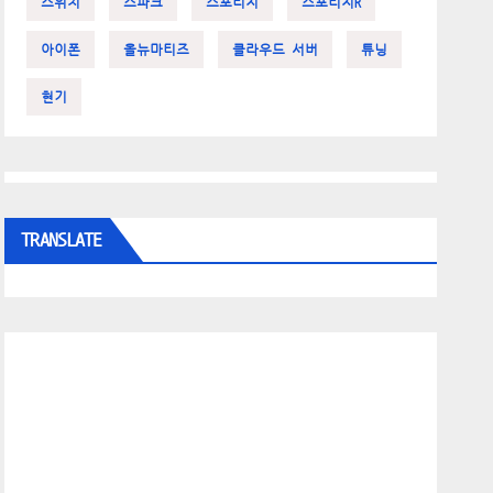
스위치
스파크
스포티지
스포티지R
아이폰
올뉴마티즈
클라우드 서버
튜닝
현기
TRANSLATE