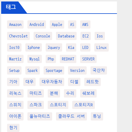
태그
Amazon
Android
Apple
AS
AWS
Chevrolet
Console
Database
EC2
Ios
Ios10
Iphone
Jquery
Kia
LED
Linux
Martiz
Mysql
Php
REDHAT
SERVER
Setup
Spark
Sportage
Version
국산차
기아
대우
대우자동차
디젤
레드핫
리눅스
마티즈
분해
수리
쉐보레
스위치
스파크
스포티지
스포티지R
아이폰
올뉴마티즈
클라우드 서버
튜닝
현기