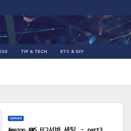
ESS
TIP & TECH
ETC & DIY
SERVER
Amazon AWS EC2서버 세팅 – part3