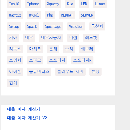
Ios10
Iphone
Jquery
Kia
LED
Linux
Martiz
Mysql
Php
REDHAT
SERVER
Setup
Spark
Sportage
Version
국산차
기아
대우
대우자동차
디젤
레드핫
리눅스
마티즈
분해
수리
쉐보레
스위치
스파크
스포티지
스포티지R
아이폰
올뉴마티즈
클라우드 서버
튜닝
현기
대출 이자 계산기
대출 이자 계산기 V2