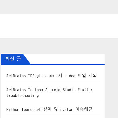
최신 글
JetBrains IDE git commit시 .idea 파일 제외
JetBrains Toolbox Android Studio Flutter
troubleshooting
Python fbprophet 설치 및 pystan 이슈해결