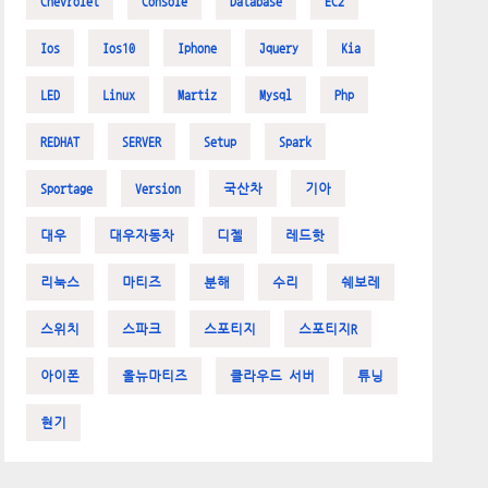
Chevrolet
Console
Database
EC2
Ios
Ios10
Iphone
Jquery
Kia
LED
Linux
Martiz
Mysql
Php
REDHAT
SERVER
Setup
Spark
Sportage
Version
국산차
기아
대우
대우자동차
디젤
레드핫
리눅스
마티즈
분해
수리
쉐보레
스위치
스파크
스포티지
스포티지R
아이폰
올뉴마티즈
클라우드 서버
튜닝
현기