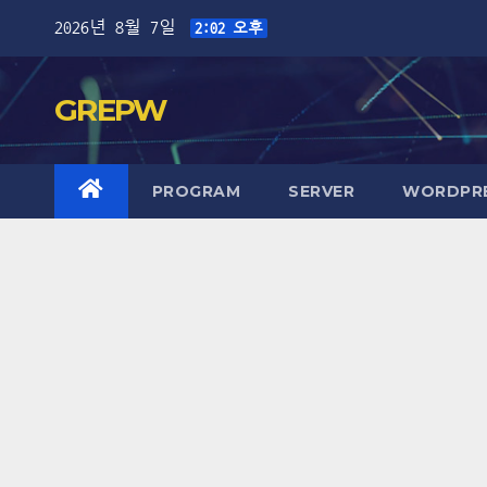
Skip
2026년 8월 7일
2:02 오후
to
content
GREPW
PROGRAM
SERVER
WORDPR