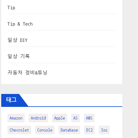
Tip
Tip & Tech
일상 DIY
일상 기록
자동차 정비&튜닝
태그
Amazon
Android
Apple
AS
AWS
Chevrolet
Console
Database
EC2
Ios