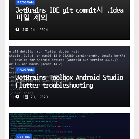
PROGRAM
JetBrains IDE git commit시 .idea
파일 제외
4월 24, 2024
PROGRAM
JetBrains Toolbox Android Studio
Flutter troubleshooting
2월 23, 2023
PYTHON