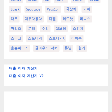
Spark
Sportage
Version
국산차
기아
대우
대우자동차
디젤
레드핫
리눅스
마티즈
분해
수리
쉐보레
스위치
스파크
스포티지
스포티지R
아이폰
올뉴마티즈
클라우드 서버
튜닝
현기
대출 이자 계산기
대출 이자 계산기 V2