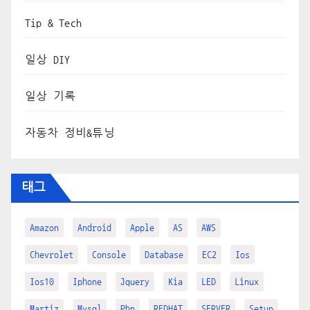
Tip & Tech
일상 DIY
일상 기록
자동차 정비&튜닝
태그
Amazon
Android
Apple
AS
AWS
Chevrolet
Console
Database
EC2
Ios
Ios10
Iphone
Jquery
Kia
LED
Linux
Martiz
Mysql
Php
REDHAT
SERVER
Setup