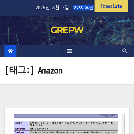
Skip
Translate
2026년 8월 7일
8:38 오전
to
content
GREPW
[태그:]
Amazon